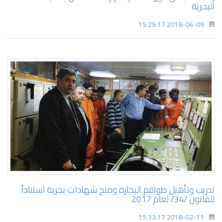
البحرية
2018-04-09 15:29:17
تدريب وتأهيل طواقم البحارة ومنح شهادات بحرية استناداً
للقانون /34/ لعام 2017
2018-02-11 15:33:17