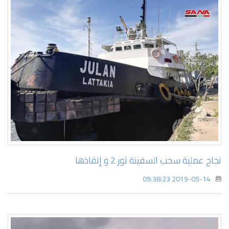
نجاح عملية سحب السفينة تور 2 و إنقاذها
2019-05-14 09:38:23