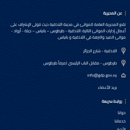
عن المديرية
تقع المديرية العامة للموانئ في مدينة اللاذقية حيث تتولى الإشراف على
أعمال إدارات الموانئ التالية: اللاذقية - طرطوس – بانياس – جبلة - أرواد -
موانئ الصيد والنزهة في اللاذقية و بانياس.
اللاذقية - شارع الجزائر
طرطوس - مقابل الباب الرئيسي لمرفأ طرطوس
info@gdp.gov.sy
بريد الأعضاء
روابط سريعة
حولنا
خدماتنا
الأخبار