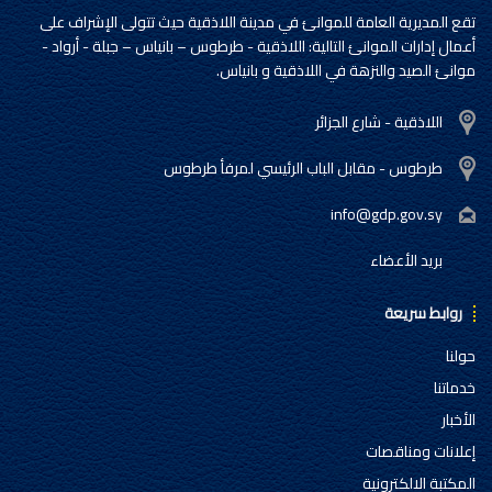
تقع المديرية العامة للموانئ في مدينة اللاذقية حيث تتولى الإشراف على
أعمال إدارات الموانئ التالية: اللاذقية - طرطوس – بانياس – جبلة - أرواد -
موانئ الصيد والنزهة في اللاذقية و بانياس.
اللاذقية - شارع الجزائر
طرطوس - مقابل الباب الرئيسي لمرفأ طرطوس
info@gdp.gov.sy
بريد الأعضاء
روابط سريعة
حولنا
خدماتنا
الأخبار
إعلانات ومناقصات
المكتبة الالكترونية