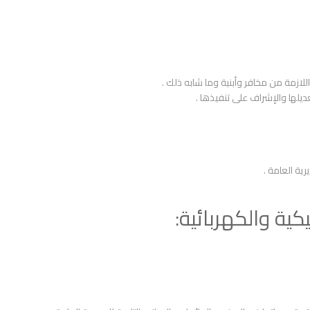
للازمة من مخافر وأبنية وما شابه ذلك .
ديلها والإشراف على تنفيذها .
رية العامة .
كية والكهربائية: