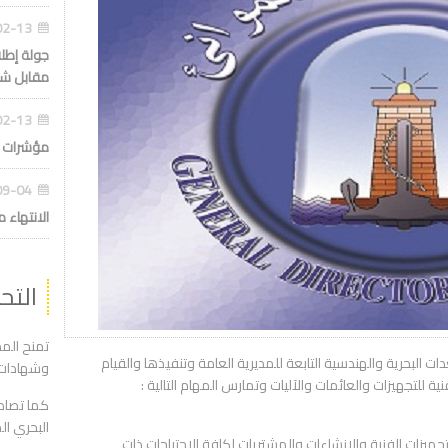
09:09:50
جولة إطل
مقابل شاط
07:45:55
مؤشرات أدا
10:41:18
الانتهاء 
التح
تمنح الم
ت البحرية والهندسية التابعة للمديرية العامة وتنفيذها والقيام
وشهادات 
 للتجهيزات والعائمات والآليات وتمارس المهام التالية :
كما تصاد
البحري ال
لتجهيزات الفنية والإنشاءات والمشتريات لكافة الاحتياجات ذات