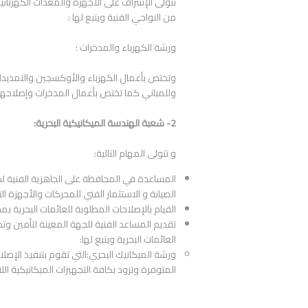
تتولى الإشراف على الأجهزة والمعدات الكهربائية
من النواحي الفنية ويتبع لها :
ورشة الكهرباء والمدخرات :
وتختص بأعمال الكهرباء والأوكسجين والتمديدات 
وللمباني كما تختص بأعمال المدخرات وإصلاحها وص
2- شعبة الهندسة الميكانيكية البحرية:
و تتولى المهام التالية:
المساعدة في المحافظة على الجاهزية الفنية لكل
الصيانة و الاستثمار الفني للمحركات والأجهزة ا
القيام بالإصلاحات المطلوبة للعائمات البحرية بمخ
تقديم المساعد الفنية للجهة المعينة لتأمين وتخزي
العائمات البحرية ويتبع لها:
ورشة الميكانيك البحري:التي تقوم بتنفيذ الإصلاح
المتوفرة وتزود بكافة التجهيزات الميكانيكية اللا