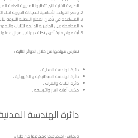
الطبيعة الفنية التي تتطلبها المديرية العامة للمو
وضع القواعد الأساسية للصيانات الدورية لتلك ال
المساعدة في تأمين القطع التبديلية اللازمة للآل
المحافظة على الجاهزية الدائمة للآليات والتجهيزات
أية مهام فنية أخرى تكلف بها في مجال عملها .
تمارس مهامها من خلال الدوائر التالية :
دائرة الهندسة المدنية .
دائرة الهندسة الميكانيكية و الكهربائية .
دائرة الآليات والمرآب .
مكتب أمانة السر والأرشفة .
دائرة الهندسة المدنية 
وتمارس اختصاصها ومهامها من خلال: