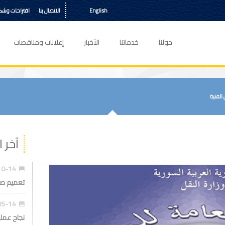
English
الاتصال بنا
اقتراحات وش
حولنا
خدماتنا
الأخبار
إعلانات ومناقصات
الفنية
آخر ا
09:38:40
تعميم صاد
09:38:23
نجاح عملية س