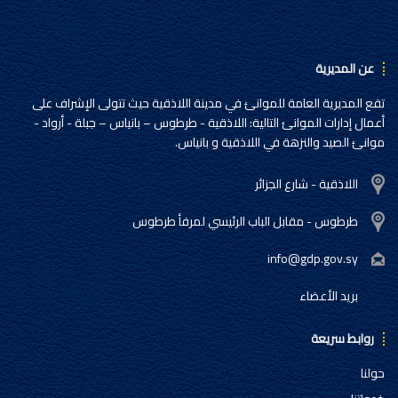
عن المديرية
تقع المديرية العامة للموانئ في مدينة اللاذقية حيث تتولى الإشراف على
أعمال إدارات الموانئ التالية: اللاذقية - طرطوس – بانياس – جبلة - أرواد -
موانئ الصيد والنزهة في اللاذقية و بانياس.
اللاذقية - شارع الجزائر
طرطوس - مقابل الباب الرئيسي لمرفأ طرطوس
info@gdp.gov.sy
بريد الأعضاء
روابط سريعة
حولنا