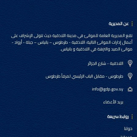
عن المديرية
تقع المديرية العامة للموانئ في مدينة اللاذقية حيث تتولى الإشراف على
أعمال إدارات الموانئ التالية: اللاذقية - طرطوس – بانياس – جبلة - أرواد -
موانئ الصيد والنزهة في اللاذقية و بانياس.
اللاذقية - شارع الجزائر
طرطوس - مقابل الباب الرئيسي لمرفأ طرطوس
info@gdp.gov.sy
بريد الأعضاء
روابط سريعة
حولنا