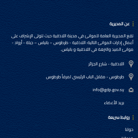
عن المديرية
تقع المديرية العامة للموانئ في مدينة اللاذقية حيث تتولى الإشراف على
أعمال إدارات الموانئ التالية: اللاذقية - طرطوس – بانياس – جبلة - أرواد -
موانئ الصيد والنزهة في اللاذقية و بانياس.
اللاذقية - شارع الجزائر
طرطوس - مقابل الباب الرئيسي لمرفأ طرطوس
info@gdp.gov.sy
بريد الأعضاء
روابط سريعة
حولنا