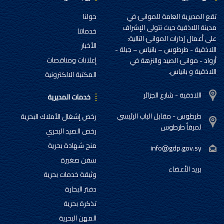
تقع المديرية العامة للموانئ في
حولنا
مدينة اللاذقية حيث تتولى الإشراف
خدماتنا
على أعمال إدارات الموانئ التالية:
الأخبار
اللاذقية - طرطوس – بانياس – جبلة -
إعلانات ومناقصات
أرواد - موانئ الصيد والنزهة في
اللاذقية و بانياس.
المكتبة الالكترونية
اللاذقية - شارع الجزائر
خدمات المديرية
طرطوس - مقابل الباب الرئيسي
رخص إشغال الأملاك البحرية
لمرفأ طرطوس
رخص الصيد البحري
منح شهادة بحرية
info@gdp.gov.sy
سفن صغيرة
بريد الأعضاء
وثيقة خدمات بحرية
دفتر البحارة
تذكرة بحرية
المهن البحرية