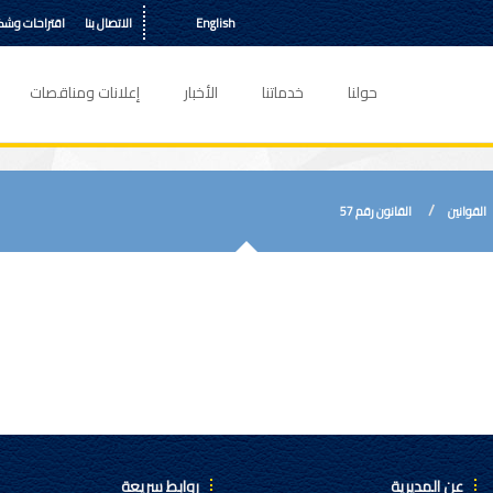
English
الاتصال بنا
اقتراحات وش
حولنا
خدماتنا
الأخبار
إعلانات ومناقصات
القوانين
القانون رقم 57
عن المديرية
روابط سريعة