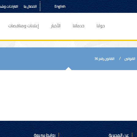
English
الاتصال بنا
اقتراحات وش
حولنا
خدماتنا
الأخبار
إعلانات ومناقصات
القوانين
القانون رقم 36
عن المديرية
روابط سريعة