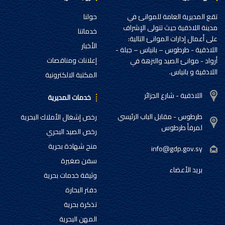
تقع المديرية العامة للموانئ في
حولنا
مدينة اللاذقية حيث تتولى الإشراف
خدماتنا
على أعمال إدارات الموانئ التالية:
الأخبار
اللاذقية - طرطوس – بانياس – جبلة -
إعلانات ومناقصات
أرواد - موانئ الصيد والنزهة في
اللاذقية و بانياس.
المكتبة الالكترونية
اللاذقية - شارع الجزائر
خدمات المديرية
طرطوس - مقابل الباب الرئيسي
رخص إشغال الأملاك البحرية
لمرفأ طرطوس
رخص الصيد البحري
منح شهادة بحرية
info@gdp.gov.sy
سفن صغيرة
بريد الأعضاء
وثيقة خدمات بحرية
دفتر البحارة
تذكرة بحرية
المهن البحرية