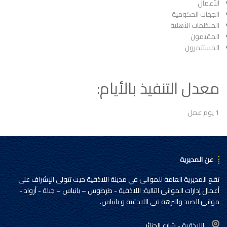
الأعمال
الجهات الحكومية
المنظمات الأهلية
المقيمون
المستثمرون
معدل التنفيذ بالأيام:
1 يوم عمل
عن المديرية
تقع المديرية العامة للموانئ في مدينة اللاذقية حيث تتولى الإشراف على
أعمال إدارات الموانئ التالية: اللاذقية - طرطوس – بانياس – جبلة - أرواد -
موانئ الصيد والنزهة في اللاذقية و بانياس.
اللاذقية - شارع الجزائر