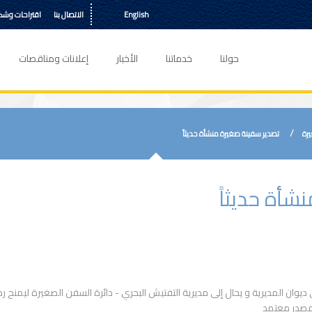
English
الاتصال بنا
اقتراحات وش
حولنا
خدماتنا
الأخبار
إعلانات ومناقصات
رة
تصدير سفينة صغيرة منشأة حديثاً
شأة حديثاً
يوان المديرية و يحال إلى مديرية التفتيش البحري - دائرة السفن الصغيرة ليمنح ر
 مصدر معتمد