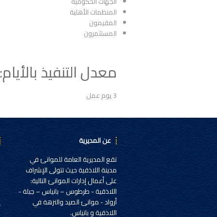
الجهات الحكومية
المنظمات الأهلية
المقيمون
المستثمرون
معدل التنفيذ بالأيام:
3 يوم عمل
عن المديرية
تقع المديرية العامة للموانئ في
ح
مدينة اللاذقية حيث تتولى الإشراف
خ
على أعمال إدارات الموانئ التالية:
ا
اللاذقية - طرطوس – بانياس – جبلة -
إ
أرواد - موانئ الصيد والنزهة في
اللاذقية و بانياس.
ا