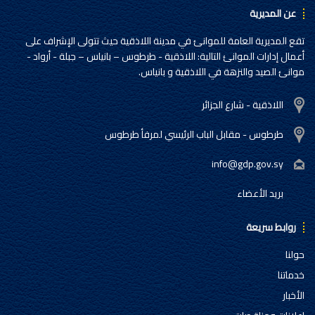
عن المديرية
تقع المديرية العامة للموانئ في مدينة اللاذقية حيث تتولى الإشراف على
أعمال إدارات الموانئ التالية: اللاذقية - طرطوس – بانياس – جبلة - أرواد -
موانئ الصيد والنزهة في اللاذقية و بانياس.
اللاذقية - شارع الجزائر
طرطوس - مقابل الباب الرئيسي لمرفأ طرطوس
info@gdp.gov.sy
بريد الأعضاء
روابط سريعة
حولنا
خدماتنا
الأخبار