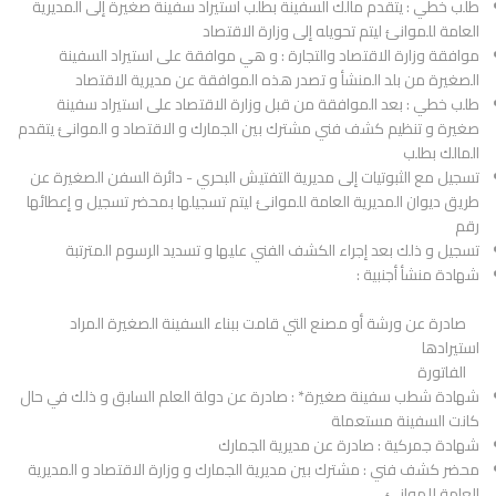
طلب خطي : يتقدم مالك السفينة بطلب استيراد سفينة صغيرة إلى المديرية
العامة للموانئ ليتم تحويله إلى وزارة الاقتصاد
موافقة وزارة الاقتصاد والتجارة : و هي موافقة على استيراد السفينة
الصغيرة من بلد المنشأ و تصدر هذه الموافقة عن مديرية الاقتصاد
طلب خطي : بعد الموافقة من قبل وزارة الاقتصاد على استيراد سفينة
صغيرة و تنظيم كشف فني مشترك بين الجمارك و الاقتصاد و الموانئ يتقدم
المالك بطلب
تسجيل مع الثبوتيات إلى مديرية التفتيش البحري - دائرة السفن الصغيرة عن
طريق ديوان المديرية العامة للموانئ ليتم تسجيلها بمحضر تسجيل و إعطائها
رقم
تسجيل و ذلك بعد إجراء الكشف الفني عليها و تسديد الرسوم المترتبة
شهادة منشأ أجنبية :
صادرة عن ورشة أو مصنع التي قامت ببناء السفينة الصغيرة المراد
استيرادها
الفاتورة
شهادة شطب سفينة صغيرة* : صادرة عن دولة العلم السابق و ذلك في حال
كانت السفينة مستعملة
شهادة جمركية : صادرة عن مديرية الجمارك
محضر كشف فني : مشترك بين مديرية الجمارك و وزارة الاقتصاد و المديرية
العامة للموانئ