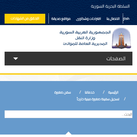
السلطة البحرية السورية
التحقق من الشهادات
English
الاتصال بنا
اقتراحات وشكاوى
مواقع صديقة
الصفحات
حولنا
خدماتنا
الرئيسية
خدماتنا
سفن صغيرة
الأخبار
تسجيل سفينة صغيرة مبنية خارجاً
إعلانات ومناقصات
المكتبة الالكترونية