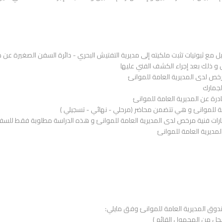
ع ثبوتيات تثبت ملكيته إلى مديرية التفتيش البحري - دائرة السفن الصغيرة عن طر
و ذلك بعد إجراء الكشف الفني عليها
ص لدى المديرية العامة للموانئ
لجمارك
صادرة عن المديرية العامة للموانئ
 للموانئ و هي تتضمن محاضر (مرحلي - نهائي - تسجيلي )
رات فنية مرخص لدى المديرية العامة للموانئ و هذه الدراسة مطلوبة فقط للسفن الت
لمديرية العامة للموانئ
ندوق المديرية العامة للموانئ وفق مايلي: