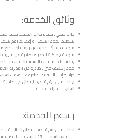
وثائق الخدمة:
طلب خطي : يتقدم مالك السفينة بطلب تسجيل م
تسجيلها بمحضر تسجيل و إعطائها رقم تسجيل 
شهادة منشأ* : صادرة عن ورشة أو مصنع مرخ
شهادة جمركية للمحرك : صادرة عن مديرية ا
رخصة بناء للسفينة : للسفينة المبنية محلياً 
محضر كشف فني : صادرة عن المديرية العامة
دراسة إتزان السفينة : صادرة عن مكتب استشا
إيصال مالي : يتم تسديد الإيصال في صندوق ا
الفاتورة : شراء للمحرك
رسوم الخدمة:
إيصال مالي: يتم تسديد الإيصال المالي في ص
رسم التسجيل (25 ل.س عن كل طن مسجل من المحمول القائم )