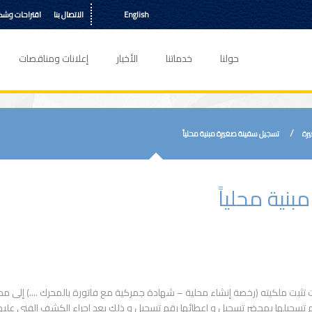
English
الاتصال بنا
اقتراحات وش
حولنا
خدماتنا
الأخبار
إعلانات ومناقصات
رة
تسجيل سفينة صغيرة مبنية محلياً
نية محلياً
تثبت ملكيته (رخصة إنشاء محلية – شهادة جمركية مع فاتورة بالمحرك ....) إلى مدي
م تسجيلها بمحضر تسجيل و إعطائها رقم تسجيل و ذلك بعد إجراء الكشف الفني عليها