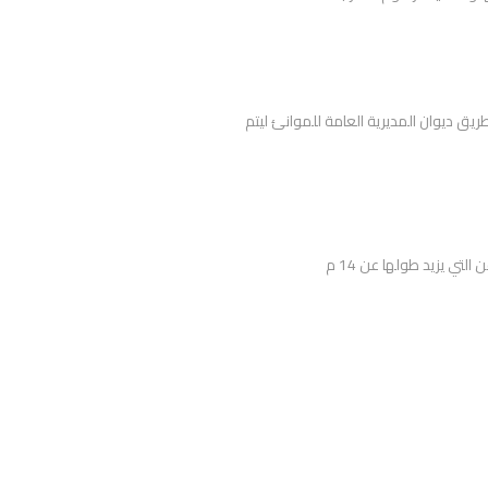
يق ديوان المديرية العامة للموانئ ليتم
ي يزيد طولها عن 14 م