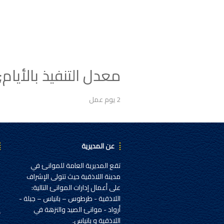
معدل التنفيذ بالأيام;
2 يوم عمل
عن المديرية
تقع المديرية العامة للموانئ في
ح
مدينة اللاذقية حيث تتولى الإشراف
خ
على أعمال إدارات الموانئ التالية:
ا
اللاذقية - طرطوس – بانياس – جبلة -
إ
أرواد - موانئ الصيد والنزهة في
اللاذقية و بانياس.
ا