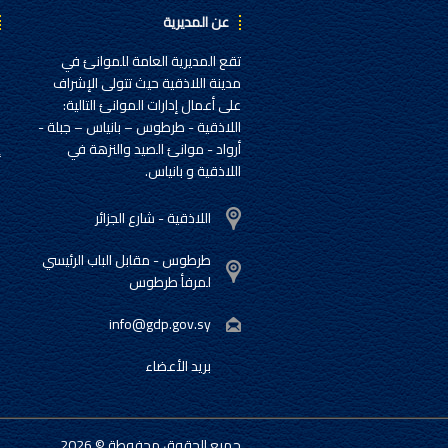
عن المديرية
تقع المديرية العامة للموانئ في
ح
مدينة اللاذقية حيث تتولى الإشراف
خ
على أعمال إدارات الموانئ التالية:
ا
اللاذقية - طرطوس – بانياس – جبلة -
إ
أرواد - موانئ الصيد والنزهة في
اللاذقية و بانياس.
ا
اللاذقية - شارع الجزائر
طرطوس - مقابل الباب الرئيسي
لمرفأ طرطوس
info@gdp.gov.sy
بريد الأعضاء
جميع الحقوق محفوطة © 2026