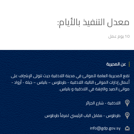
معدل التنفيذ بالأيام:
10 يوم عمل
عن المديرية
تقع المديرية العامة للموانئ في مدينة اللاذقية حيث تتولى الإشراف على
أعمال إدارات الموانئ التالية: اللاذقية - طرطوس – بانياس – جبلة - أرواد -
موانئ الصيد والنزهة في اللاذقية و بانياس.
اللاذقية - شارع الجزائر
طرطوس - مقابل الباب الرئيسي لمرفأ طرطوس
info@gdp.gov.sy