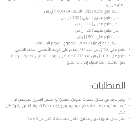
وفق مايلي:
رسم منح رخصة تموين السفن (100000) ل.س
بدل طابع مجهود حربي ( 300 ) ل.س
بدل طابع محلي ( 10 ) ل.س
بدل طابع شهيد ( 25 ) ل.س
بدل طابع مالي ( 50 ) ل.س
رسم إعادة إعمار ( 10% من مجموع الرسوم السابقة)
طابع مالي: 10 ل.س عدد /3/ تلصق على الوجه الأمامي للطلب الخطي
طابع مالي: 100 ل.س عدد /3/ تلصق على الوجه الأمامي لصورة شهادة
منح الترخيص بعد انتهاء إجراءات المنح
المتطلبات:
توفر خبرة في مجال خدمات تموين السفن أو العمل البحري للمرخص له
توفر مستودع بمساحة كافية ومزود بتجهيزات لحفظ المواد التموينية بشكل
صحي
مقر عمل مجهز تجهيز مكتبي كامل بمساحة لا تقل عن 40 م2