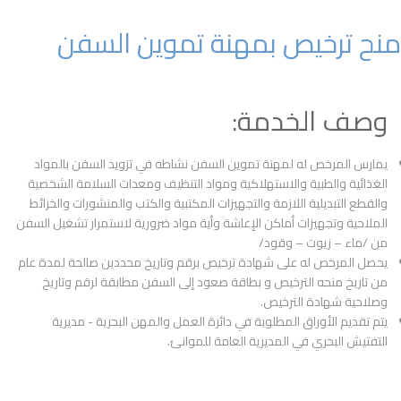
منح ترخيص بمهنة تموين السفن
وصف الخدمة:
يمارس المرخص له لمهنة تموين السفن نشاطه في تزويد السفن بالمواد
الغذائية والطبية والاستهلاكية ومواد التنظيف ومعدات السلامة الشخصية
والقطع التبديلية اللازمة والتجهيزات المكتبية والكتب والمنشورات والخرائط
الملاحية وتجهيزات أماكن الإعاشة وأية مواد ضرورية لاستمرار تشغيل السفن
من /ماء – زيوت – وقود/
يحصل المرخص له على شهادة ترخيص برقم وتاريخ محددين صالحة لمدة عام
من تاريخ منحه الترخيص و بطاقة صعود إلى السفن مطابقة لرقم وتاريخ
وصلاحية شهادة الترخيص.
يتم تقديم الأوراق المطلوبة في دائرة العمل والمهن البحرية - مديرية
التفتيش البحري في المديرية العامة للموانئ.