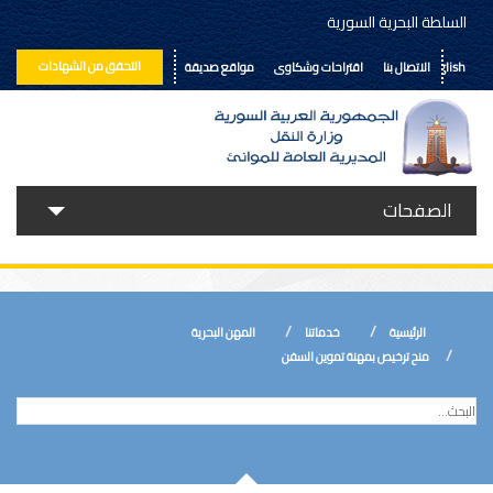
السلطة البحرية السورية
التحقق من الشهادات
English
الاتصال بنا
اقتراحات وشكاوى
مواقع صديقة
الصفحات
حولنا
خدماتنا
الرئيسية
خدماتنا
المهن البحرية
الأخبار
منح ترخيص بمهنة تموين السفن
إعلانات ومناقصات
المكتبة الالكترونية