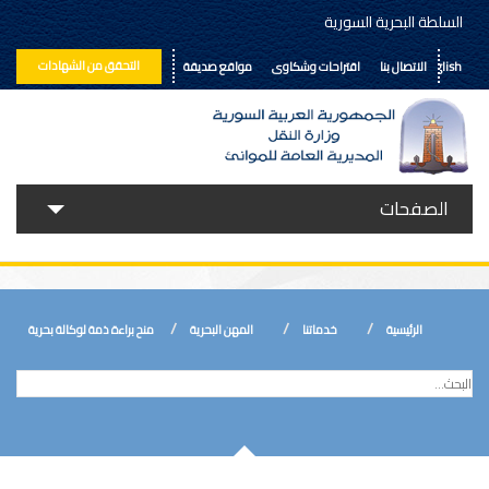
السلطة البحرية السورية
التحقق من الشهادات
English
الاتصال بنا
اقتراحات وشكاوى
مواقع صديقة
الصفحات
حولنا
خدماتنا
الرئيسية
خدماتنا
المهن البحرية
منح براءة ذمة لوكالة بحرية
الأخبار
إعلانات ومناقصات
المكتبة الالكترونية