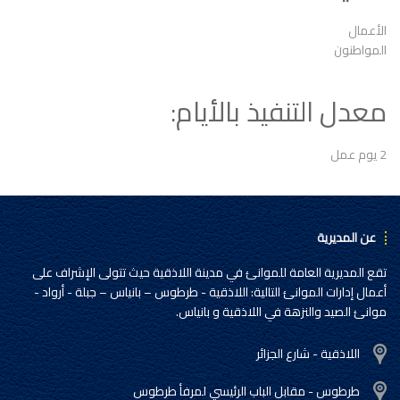
الأعمال
المواطنون
معدل التنفيذ بالأيام:
2 يوم عمل
عن المديرية
تقع المديرية العامة للموانئ في مدينة اللاذقية حيث تتولى الإشراف على
أعمال إدارات الموانئ التالية: اللاذقية - طرطوس – بانياس – جبلة - أرواد -
موانئ الصيد والنزهة في اللاذقية و بانياس.
اللاذقية - شارع الجزائر
طرطوس - مقابل الباب الرئيسي لمرفأ طرطوس